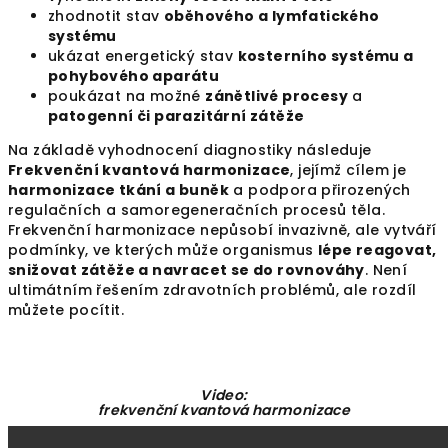
zhodnotit stav
oběhového a lymfatického
systému
ukázat energetický stav
kosterního systému a
pohybového aparátu
poukázat na možné
zánětlivé procesy
a
patogenní či parazitární zátěže
Na základě vyhodnocení diagnostiky následuje
Frekvenční kvantová harmonizace
, jejímž cílem je
harmonizace tkání a buněk
a podpora přirozených
regulačních a samoregeneračních procesů těla.
Frekvenční harmonizace nepůsobí invazivně, ale vytváří
podmínky, ve kterých může organismus
lépe reagovat,
snižovat zátěže a navracet se do rovnováhy
. Není
ultimátním řešením zdravotních problémů, ale rozdíl
můžete pocítit.
Video:
frekvenční kvantová harmonizace