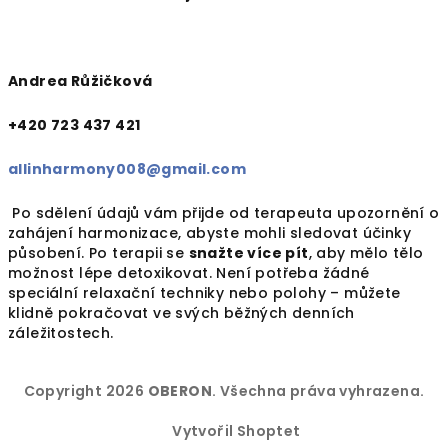
Andrea Růžičková
+420 723 437 421
allinharmony008@gmail.com
Po sdělení údajů vám přijde od terapeuta upozornění o
zahájení harmonizace, abyste mohli sledovat účinky
působení. Po terapii se
snažte více pít
, aby mělo tělo
možnost lépe detoxikovat. Není potřeba žádné
speciální relaxační techniky nebo polohy – můžete
klidně pokračovat ve svých běžných denních
záležitostech.
Z
Copyright 2026
OBERON
. Všechna práva vyhrazena.
á
p
Vytvořil Shoptet