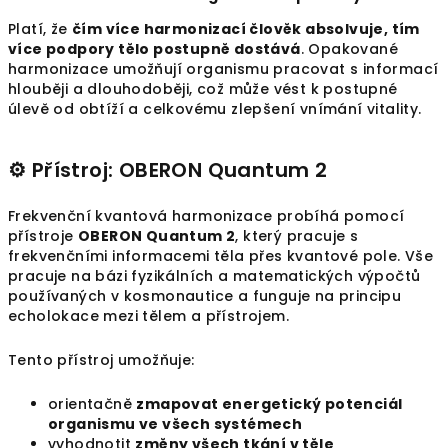
Platí, že
čím více harmonizací člověk absolvuje, tím
více podpory tělo postupně dostává
. Opakované
harmonizace umožňují organismu pracovat s informací
hlouběji a dlouhodoběji, což může vést k postupné
úlevě od obtíží a celkovému zlepšení vnímání vitality.
⚙️ Přístroj: OBERON Quantum 2
Frekvenční kvantová harmonizace probíhá pomocí
přístroje
OBERON Quantum 2
, který pracuje s
frekvenčními informacemi těla přes kvantové pole. Vše
pracuje na bázi fyzikálních a matematických výpočtů
používaných v kosmonautice a funguje na principu
echolokace mezi tělem a přístrojem.
Tento přístroj umožňuje:
orientačně
zmapovat energetický potenciál
organismu ve všech systémech
vyhodnotit
změny všech tkání v těle