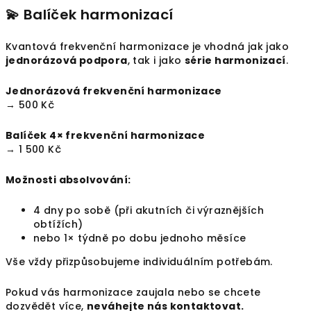
💫 Balíček harmonizací
Kvantová frekvenční harmonizace je vhodná jak jako
jednorázová podpora
, tak i jako
série harmonizací
.
Jednorázová frekvenční harmonizace
→ 500 Kč
Balíček 4× frekvenční harmonizace
→ 1 500 Kč
Možnosti absolvování:
4 dny po sobě (při akutních či výraznějších
obtížích)
nebo 1× týdně po dobu jednoho měsíce
Vše vždy přizpůsobujeme individuálním potřebám.
Pokud vás harmonizace zaujala nebo se chcete
dozvědět více,
neváhejte nás kontaktovat.