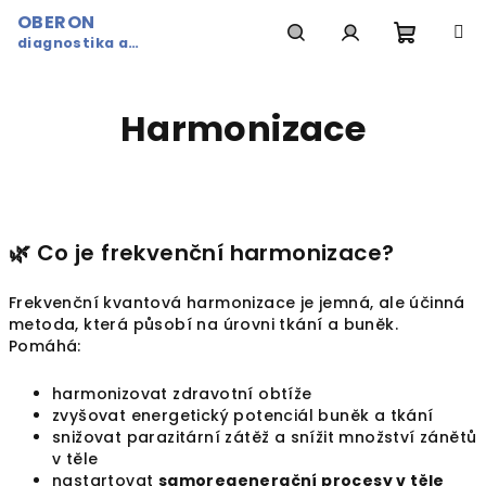
Přejít
OBERON
na
diagnostika a
obsah
Nákupn
Hledat
Přihlášení
harmonizace v jednom...
Harmonizace
košík
🌿 Co je frekvenční harmonizace?
Frekvenční kvantová harmonizace je jemná, ale účinná
metoda, která působí na úrovni tkání a buněk.
Pomáhá:
harmonizovat zdravotní obtíže
zvyšovat energetický potenciál buněk a tkání
snižovat parazitární zátěž a snížit množství zánětů
v těle
nastartovat
samoregenerační procesy v těle